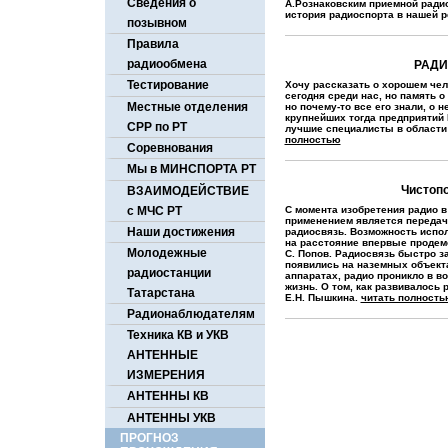
Сведения о
А.Рознаковским приемной радио
история радиоспорта в нашей р
позывном
Правила
радиообмена
РАД
Тестирование
Хочу рассказать о хорошем чел
сегодня среди нас, но память 
Местные отделения
но почему-то все его знали, о 
крупнейших тогда предприятий 
СРР по РТ
лучшие специалисты в области 
полностью
Соревнования
Мы в МИНСПОРТА РТ
Чистопо
ВЗАИМОДЕЙСТВИЕ
с МЧС РТ
С момента изобретения радио в
применением является передача
Наши достижения
радиосвязь. Возможность испо
на расстояние впервые продемо
Молодежные
С. Попов. Радиосвязь быстро з
появились на наземных объекта
радиостанции
аппаратах, радио проникло в в
жизнь. О том, как развивалось
Татарстана
Е.Н. Пышкина.
читать полность
Радионаблюдателям
Техника КВ и УКВ
АНТЕННЫЕ
ИЗМЕРЕНИЯ
АНТЕННЫ КВ
АНТЕННЫ УКВ
ПРОГНОЗ