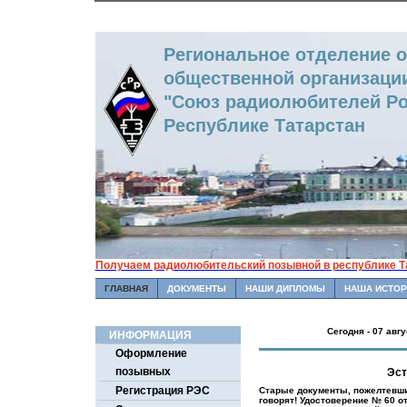
Региональное отделение 
общественной организаци
"Союз радиолюбителей Ро
Республике Татарстан
Получаем радиолюбительский позывной в республике Т
ГЛАВНАЯ
ДОКУМЕНТЫ
НАШИ ДИПЛОМЫ
НАША ИСТОР
Сегодня - 07 авг
ИНФОРМАЦИЯ
Оформление
позывных
Эст
Регистрация РЭС
Старые документы, пожелтевши
говорят! Удостоверение № 60 от