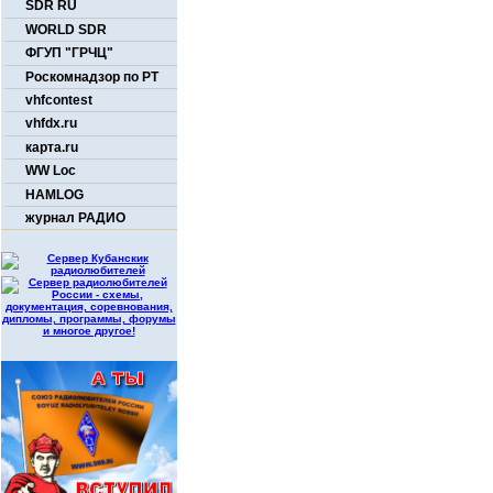
SDR RU
WORLD SDR
ФГУП "ГРЧЦ"
Роскомнадзор по РТ
vhfcontest
vhfdx.ru
карта.ru
WW Loc
HAMLOG
журнал РАДИО