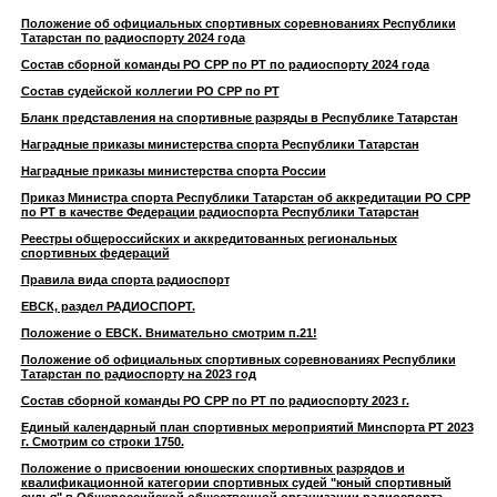
Положение об официальных спортивных соревнованиях Республики
Татарстан по радиоспорту 2024 года
Состав сборной команды РО СРР по РТ по радиоспорту 2024 года
Состав судейской коллегии РО СРР по РТ
Бланк представления на спортивные разряды в Республике Татарстан
Наградные приказы министерства спорта Республики Татарстан
Наградные приказы министерства спорта России
Приказ Министра спорта Республики Татарстан об аккредитации РО СРР
по РТ в качестве Федерации радиоспорта Республики Татарстан
Реестры общероссийских и аккредитованных региональных
спортивных федераций
Правила вида спорта радиоспорт
ЕВСК, раздел РАДИОСПОРТ.
Положение о ЕВСК. Внимательно смотрим п.21!
Положение об официальных спортивных соревнованиях Республики
Татарстан по радиоспорту на 2023 год
Состав сборной команды РО СРР по РТ по радиоспорту 2023 г.
Единый календарный план спортивных мероприятий Минспорта РТ 2023
г. Смотрим со строки 1750.
Положение о присвоении юношеских спортивных разрядов и
квалификационной категории спортивных судей "юный спортивный