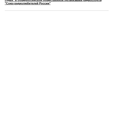
судья" в Общероссийской общественной организации радиоспорта
"Союз радиолюбителей России"