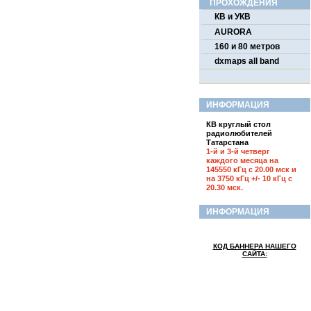
ПРОХОЖДЕНИЯ
КВ и УКВ
AURORA
160 и 80 метров
dxmaps all band
ИНФОРМАЦИЯ
КВ круглый стол
радиолюбителей
Татарстана
1-й и 3-й четверг
каждого месяца на
145550 кГц с 20.00 мск и
на 3750 кГц +/- 10 кГц с
20.30 мск.
ИНФОРМАЦИЯ
КОД БАННЕРА НАШЕГО
САЙТА: