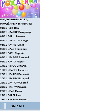
ПОЗДРАВЛЯЕМ ВСЕХ,
РОЖДЁННЫХ В ЯНВАРЕ!
01/01 R4RI Иван
01/01 UA4PKF Владимир
01/01 R4P-1 Рамиль
05/01 UA4PDJ Мансур
05/01 RA4RB Юрий
06/01 UA4Q Геннадий
07/01 R4RL Сергей
08/01 UB4RGE Евгений
09/01 RA4PX Марат
17/01 R4PCU Виталий
18/01 UB4RFZ Газинур
20/01 UB4PFH Виталий
20/01 UB4RFV Валерий
22/01 UA4POW Сергей
25/01 RK4PW Ильдар
26/01 UB4P Миша
27/01 R4PFI Алик
28/01 RA4RNA Виктор
SRR.RU