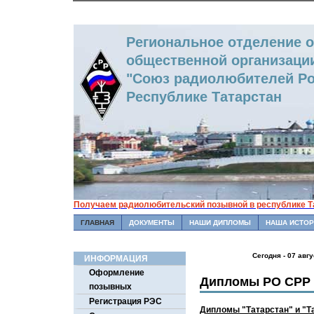
Региональное отделение 
общественной организаци
"Союз радиолюбителей Ро
Республике Татарстан
Получаем радиолюбительский позывной в республике Т
ГЛАВНАЯ
ДОКУМЕНТЫ
НАШИ ДИПЛОМЫ
НАША ИСТОР
Сегодня - 07 авг
ИНФОРМАЦИЯ
Оформление
Дипломы РО СРР 
позывных
Регистрация РЭС
Дипломы "Татарстан" и "Т