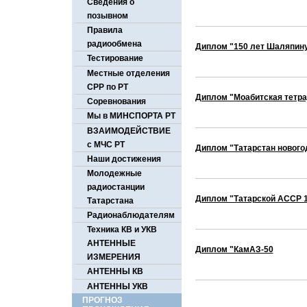
Сведения о
позывном
Правила
радиообмена
Диплом "150 лет Шаляпин
Тестирование
Местные отделения
СРР по РТ
Диплом "Моабитская тетр
Соревнования
Мы в МИНСПОРТА РТ
ВЗАИМОДЕЙСТВИЕ
с МЧС РТ
Диплом "Татарстан нового
Наши достижения
Молодежные
радиостанции
Диплом "Татарской АССР 1
Татарстана
Радионаблюдателям
Техника КВ и УКВ
АНТЕННЫЕ
Диплом "КамАЗ-50
ИЗМЕРЕНИЯ
АНТЕННЫ КВ
АНТЕННЫ УКВ
ПРОГНОЗ